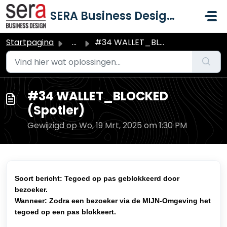
Doorgaan naar hoofdinhoud
SERA Business Design B.V.
Startpagina
...
#34 WALLET_BLOCKED (Spotler)
#34 WALLET_BLOCKED
(Spotler)
Gewijzigd op Wo, 19 Mrt, 2025 om 1:30 PM
Soort bericht: Tegoed op pas geblokkeerd door
bezoeker.
Wanneer: Zodra een bezoeker via de MIJN-Omgeving het
tegoed op een pas blokkeert.