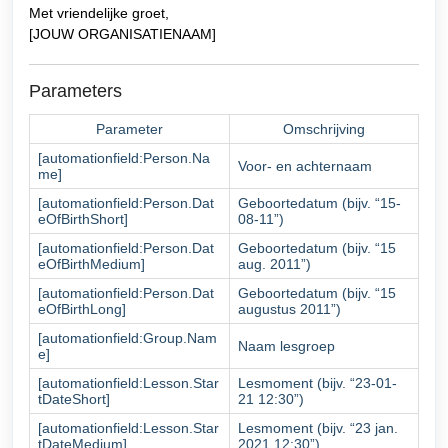
Met vriendelijke groet,
[JOUW ORGANISATIENAAM]
Parameters
Parameter
Omschrijving
[automationfield:Person.Na
Voor- en achternaam
me]
[automationfield:Person.Dat
Geboortedatum (bijv. “15-
eOfBirthShort]
08-11”)
[automationfield:Person.Dat
Geboortedatum (bijv. “15
eOfBirthMedium]
aug. 2011”)
[automationfield:Person.Dat
Geboortedatum (bijv. “15
eOfBirthLong]
augustus 2011”)
[automationfield:Group.Nam
Naam lesgroep
e]
[automationfield:Lesson.Star
Lesmoment (bijv. “23-01-
tDateShort]
21 12:30”)
[automationfield:Lesson.Star
Lesmoment (bijv. “23 jan.
tDateMedium]
2021 12:30”)