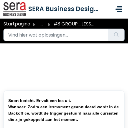
Doorgaan naar hoofdinhoud
SERA Business Design B.V.
Startpagina
...
#8 GROUP_LESSON_CANCELED (Spotler)
#8 GROUP_LESSON_CANCELED
(Spotler)
Gewijzigd op Ma, 29 Jun om 2:12 PM
Soort bericht: Er valt een les uit.
Wanneer: Zodra een
lesmoment geannuleerd
wordt in de
Backoffice, wordt de trigger gestuurd naar alle cursisten
die zijn gekoppeld aan het moment.