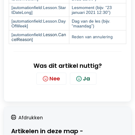
[automationfield:Lesson.Star
Lesmoment (bijv. “23
tDateLong]
januari 2021 12:30”)
[automationfield:Lesson.Day
Dag van de les (bijv.
OfWeek]
“maandag”)
Lesson.Can
[automationfield:
Reden van annulering
celReason
]
Was dit artikel nuttig?
Nee
Ja
Afdrukken
Artikelen in deze map -