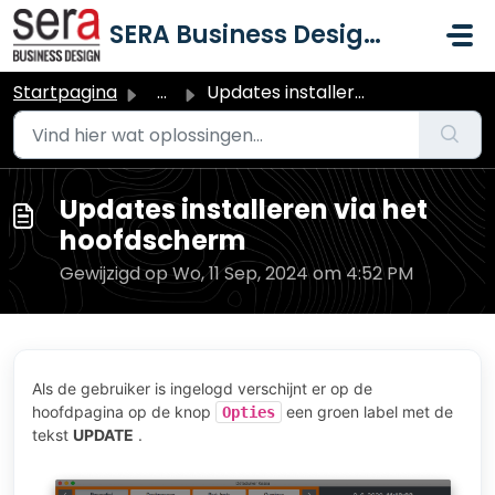
Doorgaan naar hoofdinhoud
SERA Business Design B.V.
Startpagina
...
Updates installeren via het hoofdscherm
Updates installeren via het
hoofdscherm
Gewijzigd op Wo, 11 Sep, 2024 om 4:52 PM
Als de gebruiker is ingelogd verschijnt er op de
hoofdpagina op de knop
een groen label met de
Opties
tekst
UPDATE
.