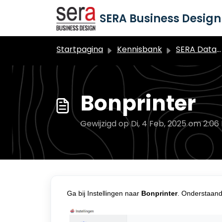
Doorgaan naar hoofdinhoud
SERA Business Design 
Startpagina
Kennisbank
SERA Dataduiker Kassa
Bonprinter
Gewijzigd op Di, 4 Feb, 2025 om 2:06
Ga bij Instellingen naar
Bonprinter
. Onderstaand