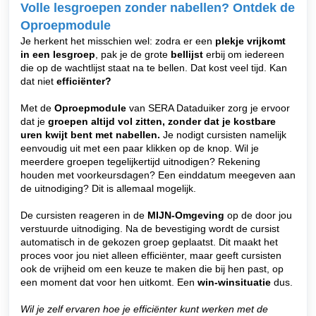
Volle lesgroepen zonder nabellen? Ontdek de
Oproepmodule
Je herkent het misschien wel: zodra er een
plekje vrijkomt
in een lesgroep
, pak je de grote
bellijst
erbij om iedereen
die op de wachtlijst staat na te bellen. Dat kost veel tijd. Kan
dat niet
efficiënter?
Met de
Oproepmodule
van SERA Dataduiker zorg je ervoor
dat je
groepen altijd vol zitten, zonder dat je kostbare
uren kwijt bent met nabellen.
Je nodigt cursisten namelijk
eenvoudig uit met een paar klikken op de knop. Wil je
meerdere groepen tegelijkertijd uitnodigen? Rekening
houden met voorkeursdagen? Een einddatum meegeven aan
de uitnodiging? Dit is allemaal mogelijk.
De cursisten reageren in de
MIJN-Omgeving
op de door jou
verstuurde uitnodiging. Na de bevestiging wordt de cursist
automatisch in de gekozen groep geplaatst. Dit maakt het
proces voor jou niet alleen efficiënter, maar geeft cursisten
ook de vrijheid om een keuze te maken die bij hen past, op
een moment dat voor hen uitkomt. Een
win-winsituatie
dus.
Wil je zelf ervaren hoe je efficiënter kunt werken met de