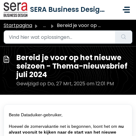
Doorgaan naar hoofdinhoud
SERA Business Design B.V.
Startpagina
...
Bereid je voor op het nieuwe seizoen - Thema-nieuwsbrief ...
Bereid je voor op het nieuwe
seizoen - Thema-nieuwsbrief
juli 2024
Gewijzigd op Do, 27 Mrt, 2025 om 12:01 PM
Beste Dataduiker-gebruiker,
Hoewel de zomervakantie net is begonnen, loont het om
nu
alvast vooruit te kijken naar de start van het nieuwe