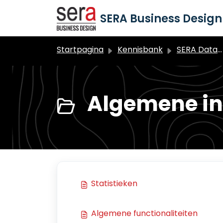
Doorgaan naar hoofdinhoud
SERA Business Design 
Startpagina
Kennisbank
SERA Dataduiker Statistieken
Algemene inf
Statistieken
Algemene functionaliteiten