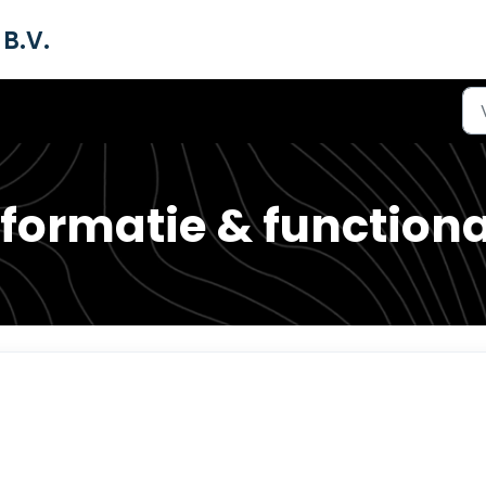
B.V.
ormatie & functiona