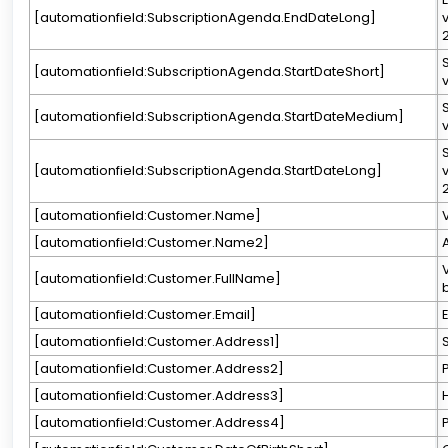
[automationfield:SubscriptionAgenda.EndDateLong]
2
[automationfield:SubscriptionAgenda.StartDateShort]
[automationfield:SubscriptionAgenda.StartDateMedium]
[automationfield:SubscriptionAgenda.StartDateLong]
2
[automationfield:Customer.Name]
[automationfield:Customer.Name2]
[automationfield:Customer.FullName]
[automationfield:Customer.Email]
[automationfield:Customer.Address1]
[automationfield:Customer.Address2]
[automationfield:Customer.Address3]
[automationfield:Customer.Address4]