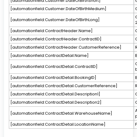
[automationfield:Customer.DateOfBirthShort]
[automationfield:Customer.DateOfBirthMedium]
[automationfield:Customer.DateOfBirthLong]
2
[automationfield:ContractHeader.Name]
[automationfield:ContractHeader.ContractID]
[automationfield:ContractHeader.CustomerReference]
[automationfield:ContractDetail.Name]
[automationfield:ContractDetail.ContractID]
[automationfield:ContractDetail.BookingID]
[automationfield:ContractDetail.CustomerReference]
[automationfield:ContractDetail.Description1]
[automationfield:ContractDetail.Description2]
[automationfield:ContractDetail.WarehouseName]
[automationfield:ContractDetail.LocationName]