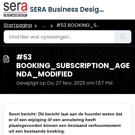
Doorgaan naar hoofdinhoud
SERA Business Design B.V.
Startpagina
...
#53 BOOKING_SUBSCRIPTION_AGENDA_MODIFIED
#53
BOOKING_SUBSCRIPTION_AGE
NDA_MODIFIED
Gewijzigd op Do, 27 Nov, 2025 om 1:57 PM
Soort bericht:
Dit bericht laat aan de huurder weten dat
er óf een wijziging óf een annulering heeft
plaatsgevonden binnen een bestaand verhuurmoment
uit een bestaande boeking.