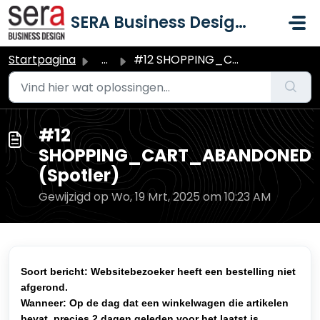
Doorgaan naar hoofdinhoud
SERA Business Design B.V.
Startpagina
...
#12 SHOPPING_CART_ABANDONED (Spotler)
#12
SHOPPING_CART_ABANDONED
(Spotler)
Gewijzigd op Wo, 19 Mrt, 2025 om 10:23 AM
Soort bericht: Websitebezoeker heeft een bestelling niet
afgerond.
Wanneer: Op de dag dat een winkelwagen die artikelen
bevat, precies 2 dagen geleden voor het laatst is